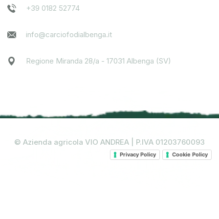
+39 0182 52774
info@carciofodialbenga.it
Regione Miranda 28/a - 17031 Albenga (SV)
© Azienda agricola VIO ANDREA | P.IVA 01203760093
Privacy Policy
Cookie Policy